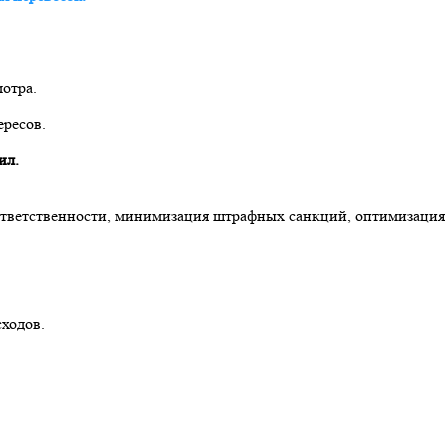
отра.
ересов.
ил.
тветственности, минимизация штрафных санкций, оптимизация 
ходов.