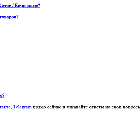
Китае / Евросоюзе?
товаров?
я?
такте
,
Telegram
прямо сейчас и узнавайте ответы на свои вопрос