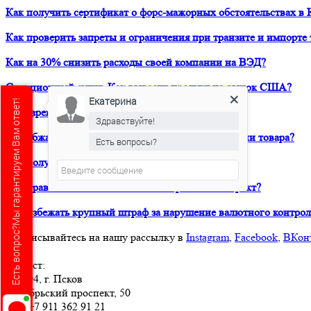
Как получить сертификат о форс-мажорных обстоятельствах в 
Как проверить запреты и ограничения при транзите и импорте 
Как на 30% снизить расходы своей компании на ВЭД?
Санкционный аудит. Как вывести продукт на рынок США?
Екатерина
Есть вопрос?Мы гарантируем Вам ответ!
Как зарегистрировать товарный знак в ТРОИС?
Здравствуйте!
Как обжаловать решение таможни о классификации товара?
Есть вопросы?
Как получить предварительное классрешение?
Как правильно составить внешнеторговый контракт?
Как избежать крупный штраф за нарушение валютного контрол
Подписывайтесь на нашу рассылку в
Instagram
,
Facebook
,
ВКон
Юрвест
:
180004
, г.
Псков
Октябрьский проспект, 50
Тел:
+7 911 362 91 21