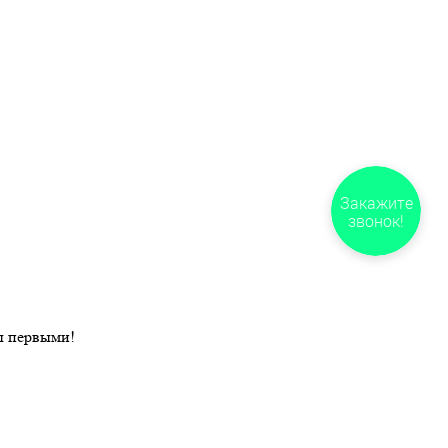
Закажите
звонок!
ы первыми!