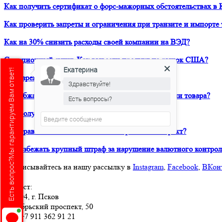
Как получить сертификат о форс-мажорных обстоятельствах в 
Как проверить запреты и ограничения при транзите и импорте 
Как на 30% снизить расходы своей компании на ВЭД?
Санкционный аудит. Как вывести продукт на рынок США?
Екатерина
Есть вопрос?Мы гарантируем Вам ответ!
Как зарегистрировать товарный знак в ТРОИС?
Здравствуйте!
Как обжаловать решение таможни о классификации товара?
Есть вопросы?
Екатерина
печатает...
Как получить предварительное классрешение?
Как правильно составить внешнеторговый контракт?
Как избежать крупный штраф за нарушение валютного контрол
Подписывайтесь на нашу рассылку в
Instagram
,
Facebook
,
ВКон
Юрвест
:
180004
, г.
Псков
Октябрьский проспект, 50
Тел:
+7 911 362 91 21