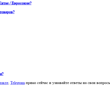
Китае / Евросоюзе?
товаров?
я?
такте
,
Telegram
прямо сейчас и узнавайте ответы на свои вопрос