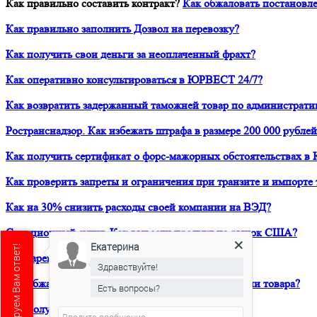
Как правильно составить контракт?
Как обжаловать постановле
Как правильно заполнить Дозвол на перевозку?
Как получить свои деньги за неоплаченный фрахт?
Как оперативно консультироваться в ЮРВЕСТ 24/7?
Как возвратить задержанный таможней товар по администрати
Ространснадзор. Как избежать штрафа в размере 200 000 рублей
Как получить сертификат о форс-мажорных обстоятельствах в 
Как проверить запреты и ограничения при транзите и импорте 
Как на 30% снизить расходы своей компании на ВЭД?
Санкционный аудит. Как вывести продукт на рынок США?
Екатерина
Как зарегистрировать товарный знак в ТРОИС?
Здравствуйте!
Как обжаловать решение таможни о классификации товара?
Есть вопросы?
Как получить предварительное классрешение?