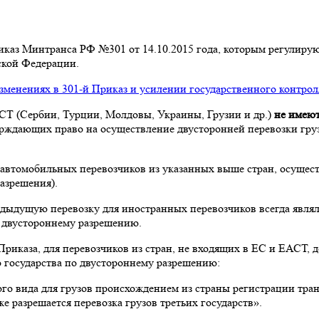
Приказ Минтранса РФ №301 от 14.10.2015 года, которым регули
ской Федерации.
зменениях в 301-й Приказ и усилении государственного контрол
АСТ (Сербии, Турции, Молдовы, Украины, Грузии и др.)
не имеют
ерждающих право на осуществление двусторонней перевозки груз
автомобильных перевозчиков из указанных выше стран, осуществ
разрешения).
дыдущую перевозку для иностранных перевозчиков всегда явля
о двустороннему разрешению.
Приказа, для перевозчиков из стран, не входящих в ЕС и ЕАСТ
о государства по двустороннему разрешению:
ого вида для грузов происхождением из страны регистрации тран
е разрешается перевозка грузов третьих государств».