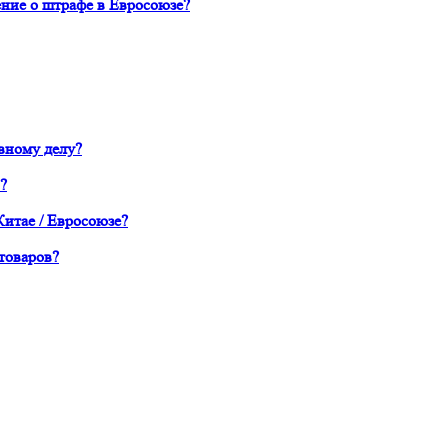
ние о штрафе в Евросоюзе?
вному делу?
?
Китае / Евросоюзе?
товаров?