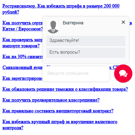
Ространснадзор. Как избежать штрафа в размере 200 000
рублей?
Екатерина
Как получить сертификат о форс-мажорных обстоятельствах в
Китае / Евросоюзе?
Как проверить запреты и ограничения при транзите и
Здравствуйте!
импорте товаров?
Есть вопросы?
Как на 30% снизить расходы своей компании на ВЭД?
Санкционный аудит. Как вывести продукт на рынок США?
Введите сообщение
Как зарегистрировать товарный знак в ТРОИС?
Как обжаловать решение таможни о классификации товара?
Как получить предварительное классрешение?
Как правильно составить внешнеторговый контракт?
Как избежать крупный штраф за нарушение валютного
контроля?