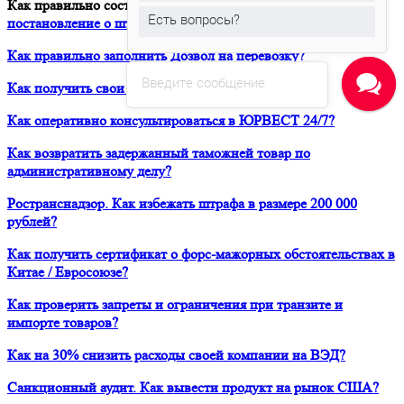
Как правильно составить контракт?
Как обжаловать
Есть вопросы?
постановление о штрафе в Евросоюзе?
Как правильно заполнить Дозвол на перевозку?
Введите сообщение
Как получить свои деньги за неоплаченный фрахт?
Как оперативно консультироваться в ЮРВЕСТ 24/7?
Как возвратить задержанный таможней товар по
административному делу?
Ространснадзор. Как избежать штрафа в размере 200 000
рублей?
Как получить сертификат о форс-мажорных обстоятельствах в
Китае / Евросоюзе?
Как проверить запреты и ограничения при транзите и
импорте товаров?
Как на 30% снизить расходы своей компании на ВЭД?
Санкционный аудит. Как вывести продукт на рынок США?