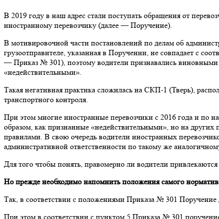
В 2019 году в наш адрес стали поступать обращения от перев
иностранному перевозчику (далее — Поручение).
В мотивировочной части постановлений по делам об админист
грузоотправителе, указанная в Поручении, не совпадает с соо
— Приказ № 301), поэтому водители признавались виновными в
«недействительными».
Такая негативная практика сложилась на СКП-1 (Тверь), расп
транспортного контроля.
При этом многие иностранные перевозчики с 2016 года и по 
образом, как признанные «недействительными», но на других
правилами. В свою очередь водители иностранных перевозчик
административной ответственности по такому же аналогично
Для того чтобы понять, правомерно ли водители привлекаются 
Но прежде необходимо напомнить положения самого норматив
Так, в соответствии с положениями Приказа № 301 Поручение 
При этом в соответствии с пунктом 5 Приказа № 301 поручени