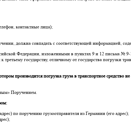
елефон, контактные лица);
учении, должна совпадать с соответствующей информацией, сод
ийской Федерации, изложенными в пунктах 9 и 12 письма № 9-17
я к третьему государству, отличному от государства погрузки тр
котором производится погрузка груза в транспортное средство не
ьным» Поручением.
зом:
адрес) по поручению грузоотправителя из Германии (его адрес);
рес);