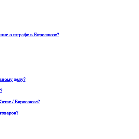
ние о штрафе в Евросоюзе?
вному делу?
?
Китае / Евросоюзе?
товаров?