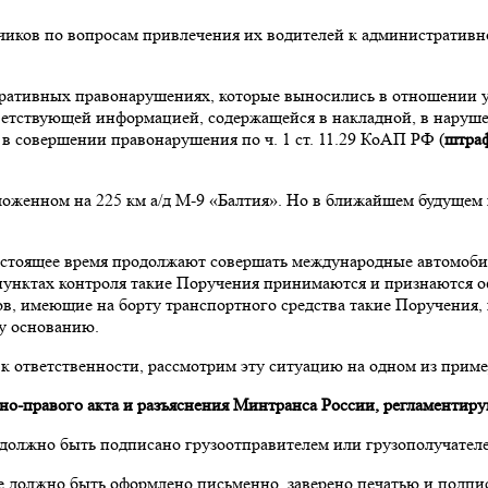
озчиков по вопросам привлечения их водителей к административ
ративных правонарушениях, которые выносились в отношении у
тветствующей информацией, содержащейся в накладной, в наруше
 совершении правонарушения по ч. 1 ст. 11.29 КоАП РФ (
штраф
оложенном на 225 км а/д М-9 «Балтия». Но в ближайшем будущем
настоящее время продолжают совершать международные автомоб
 пунктах контроля такие Поручения принимаются и признаются
ов, имеющие на борту транспортного средства такие Поручения
му основанию.
к ответственности, рассмотрим эту ситуацию на одном из приме
но-правого акта и разъяснения Минтранса России, регламенти
должно быть подписано грузоотправителем или грузополучателем
е должно быть оформлено письменно, заверено печатью и подпи