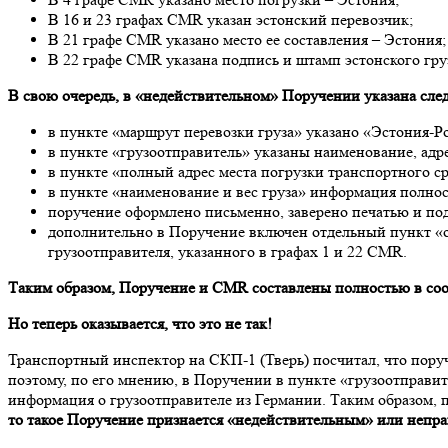
В 16 и 23 графах CMR указан эстонский перевозчик;
В 21 графе CMR указано место ее составления – Эстония;
В 22 графе CMR указана подпись и штамп эстонского гру
В свою очередь, в «недействительном» Поручении указана сл
в пункте «маршрут перевозки груза» указано «Эстония-Р
в пункте «грузоотправитель» указаны наименование, адре
в пункте «полный адрес места погрузки транспортного ср
в пункте «наименование и вес груза» информация полно
поручение оформлено письменно, заверено печатью и по
дополнительно в Поручение включен отдельный пункт «о
грузоотправителя, указанного в графах 1 и 22 CMR.
Таким образом, Поручение и CMR составлены полностью в соо
Но теперь оказывается, что это не так!
Транспортный инспектор на СКП-1 (Тверь) посчитал, что поруч
поэтому, по его мнению, в Поручении в пункте «грузоотправи
информация о грузоотправителе из Германии. Таким образом, 
то такое Поручение признается «недействительным» или непр