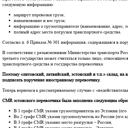
следующую информацию:
маршрут перевозки груза;
наименование и вес груза;
информацию о грузоотправителе (наименование, адрес, т
полный адрес места погрузки транспортного средства.
Согласно п. 6 Приказа № 301 информация, содержащаяся в пор
В соответствии с разъяснениями Министерства транспорта Росс
третьего государства может считаться только лицо, относящеес
транспортного средства и государства перевозчика.
Поэтому «литовский, латвийский, эстонский и т.п.» склад, на 
подписать поручение иностранному перевозчику.
Теперь вернемся к рассматриваемому случаю с «недействител
CMR эстонского перевозчика была заполнена следующим обра
В 1 графе CMR указан грузоотправитель из Эстонии (его 
Во 2 графе CMR указан грузополучатель из России (его ад
В 3 графе CMR указано место разгрузки – Россия;
В 4 графе CMR указано место погрузки – Эстония;