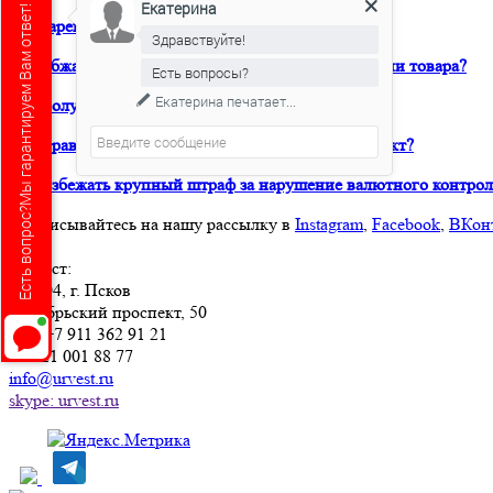
Екатерина
Есть вопрос?Мы гарантируем Вам ответ!
Как зарегистрировать товарный знак в ТРОИС?
Здравствуйте!
Как обжаловать решение таможни о классификации товара?
Есть вопросы?
Екатерина
печатает...
Как получить предварительное классрешение?
Как правильно составить внешнеторговый контракт?
Как избежать крупный штраф за нарушение валютного контрол
Подписывайтесь на нашу рассылку в
Instagram
,
Facebook
,
ВКон
Юрвест
:
180004
, г.
Псков
Октябрьский проспект, 50
Тел:
+7 911 362 91 21
+7 921 001 88 77
info@urvest.ru
skype: urvest.ru