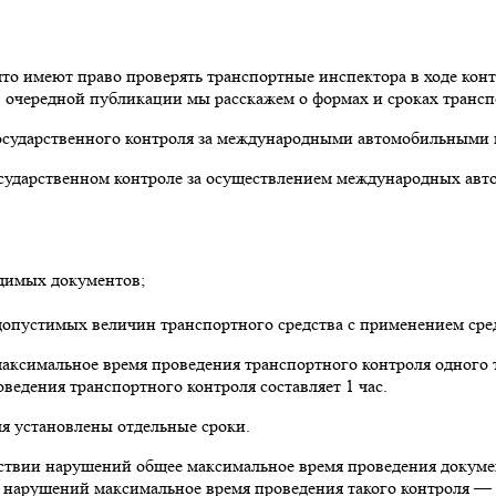
что имеют право проверять транспортные инспектора в ходе кон
в очередной публикации мы расскажем о формах и сроках трансп
государственного контроля за международными автомобильными 
сударственном контроле за осуществлением международных ав
одимых документов;
допустимых величин транспортного средства с применением сре
аксимальное время проведения транспортного контроля одного т
едения транспортного контроля составляет 1 час.
я установлены отдельные сроки.
тствии нарушений общее максимальное время проведения докумен
я нарушений максимальное время проведения такого контроля —