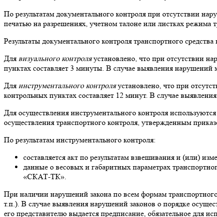
По результатам документального контроля при отсутствии нар
печатью на разрешениях, учетном талоне или листках режима тр
Результаты документального контроля транспортного средства
Для
визуального контроля
установлено, что при отсутствии на
пунктах составляет 3 минуты. В случае выявления нарушений м
Для
инструментального контроля
установлено, что при отсутс
контрольных пунктах составляет 12 минут. В случае выявления
Для осуществления инструментального контроля используются
осуществления транспортного контроля, утвержденным приказом
По результатам инструментального контроля:
составляется акт по результатам взвешивания и (или) изм
данные о весовых и габаритных параметрах транспортног
«СКАТ-ТК».
При наличии нарушений закона по всем формам транспортного
т.п.). В случае выявления нарушений законов о порядке осущ
его представителю выдается предписание, обязательное для ис