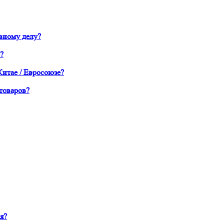
вному делу?
?
Китае / Евросоюзе?
товаров?
я?