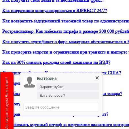
Как получить свои деньги за неоплаченный фрахт?
Как оперативно консультироваться в ЮРВЕСТ 24/7?
Как возвратить задержанный таможней товар по администрати
Ространснадзор. Как избежать штрафа в размере 200 000 рублей
Как получить сертификат о форс-мажорных обстоятельствах в 
Как проверить запреты и ограничения при транзите и импорте 
Как на 30% снизить расходы своей компании на ВЭД?
Санкционный аудит. Как вывести продукт на рынок США?
Екатерина
Есть вопрос?Мы гарантируем Вам ответ!
Как зарегистрировать товарный знак в ТРОИС?
Здравствуйте!
Как обжаловать решение таможни о классификации товара?
Есть вопросы?
Как получить предварительное классрешение?
Как правильно составить внешнеторговый контракт?
Как избежать крупный штраф за нарушение валютного контрол