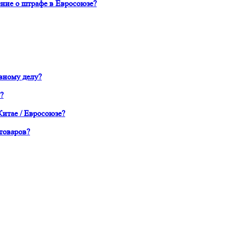
ние о штрафе в Евросоюзе?
вному делу?
?
Китае / Евросоюзе?
товаров?