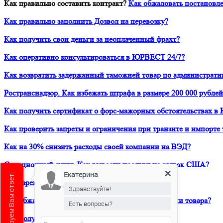
Как правильно составить контракт?
Как обжаловать постановле
Как правильно заполнить Дозвол на перевозку?
Как получить свои деньги за неоплаченный фрахт?
Как оперативно консультироваться в ЮРВЕСТ 24/7?
Как возвратить задержанный таможней товар по администрати
Ространснадзор. Как избежать штрафа в размере 200 000 рублей
Как получить сертификат о форс-мажорных обстоятельствах в 
Как проверить запреты и ограничения при транзите и импорте 
Как на 30% снизить расходы своей компании на ВЭД?
Санкционный аудит. Как вывести продукт на рынок США?
Екатерина
Как зарегистрировать товарный знак в ТРОИС?
Здравствуйте!
Как обжаловать решение таможни о классификации товара?
Есть вопросы?
Екатерина
печатает...
Как получить предварительное классрешение?