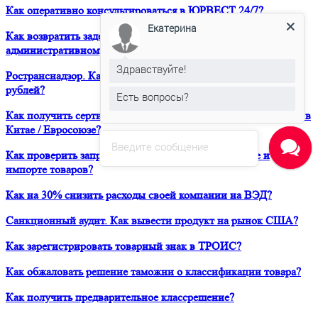
Как оперативно консультироваться в ЮРВЕСТ 24/7?
Екатерина
Как возвратить задержанный таможней товар по
административному делу?
Здравствуйте!
Ространснадзор. Как избежать штрафа в размере 200 000
рублей?
Есть вопросы?
Как получить сертификат о форс-мажорных обстоятельствах в
Китае / Евросоюзе?
Введите сообщение
Как проверить запреты и ограничения при транзите и
импорте товаров?
Как на 30% снизить расходы своей компании на ВЭД?
Санкционный аудит. Как вывести продукт на рынок США?
Как зарегистрировать товарный знак в ТРОИС?
Как обжаловать решение таможни о классификации товара?
Как получить предварительное классрешение?