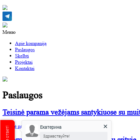
Меню
Apie kompaniją
Paslaugos
Skelbti
Projektai
Kontaktai
Paslaugos
Teisinė parama vežėjams santykiuose su muiti
Teisinė parama ir transporto priemonių palyda visą parą
Екатерина
Здравствуйте!
Konsultacijos tarptautinių pervežimų srityje