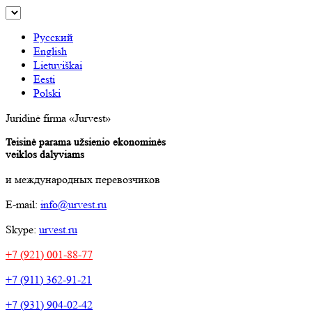
Русский
English
Lietuviškai
Eesti
Polski
Juridinė firma «Jurvest»
Teisinė parama užsienio ekonominės
veiklos dalyviams
и международных перевозчиков
E-mail:
info@urvest.ru
Skype:
urvest.ru
+7 (921) 001-88-77
+7 (911) 362-91-21
+7 (931) 904-02-42