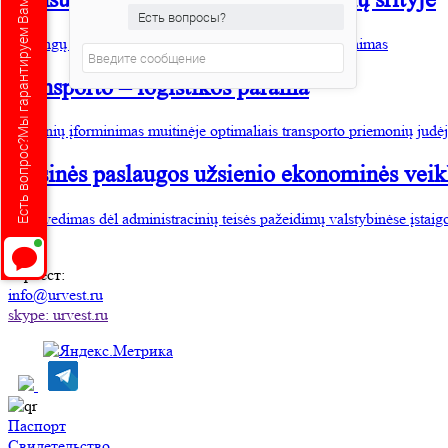
Есть вопрос?Мы гарантируем Вам ответ!
Есть вопросы?
Priešingų sutarties šalių patikimumo ir mokumo patikrinimas
Transporto – logistikos parama
Krovinių įforminimas muitinėje optimaliais transporto priemonių judė
Teisinės paslaugos užsienio ekonominės veik
Bylų vedimas dėl administracinių teisės pažeidimų valstybinėse įstaig
Юрвест
:
info@urvest.ru
skype: urvest.ru
Паспорт
Свидетельство