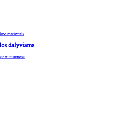
jimo maršrutais
los dalyviams
ose ir teismuose