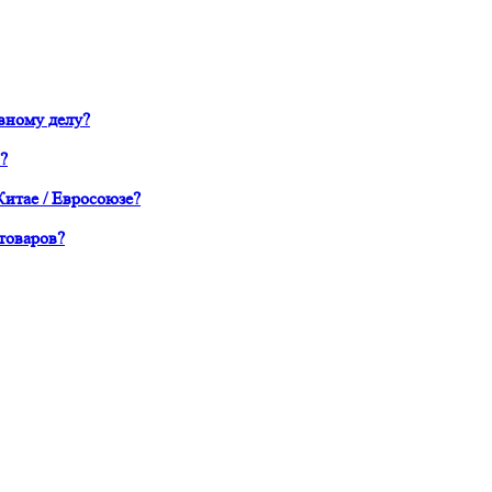
вному делу?
?
Китае / Евросоюзе?
товаров?