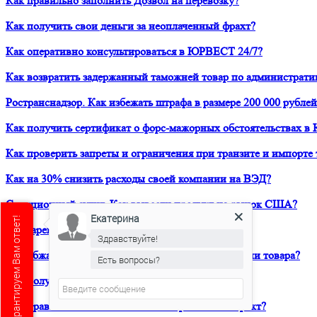
Как правильно заполнить Дозвол на перевозку?
Как получить свои деньги за неоплаченный фрахт?
Как оперативно консультироваться в ЮРВЕСТ 24/7?
Как возвратить задержанный таможней товар по администрати
Ространснадзор. Как избежать штрафа в размере 200 000 рублей
Как получить сертификат о форс-мажорных обстоятельствах в 
Как проверить запреты и ограничения при транзите и импорте 
Как на 30% снизить расходы своей компании на ВЭД?
Санкционный аудит. Как вывести продукт на рынок США?
Екатерина
Есть вопрос?Мы гарантируем Вам ответ!
Как зарегистрировать товарный знак в ТРОИС?
Здравствуйте!
Как обжаловать решение таможни о классификации товара?
Есть вопросы?
Как получить предварительное классрешение?
Как правильно составить внешнеторговый контракт?