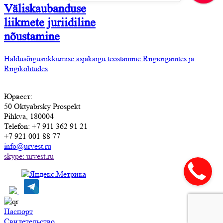
Väliskaubanduse
liikmete juriidiline
nõustamine
Haldusõigusrikkumise asjakäigu teostamine Riigiorganites ja
Riigikohtudes
Юрвест
:
50 Oktyabrsky Prospekt
Pihkva, 180004
Telefon:
+7 911 362 91 21
+7 921 001 88 77
info@urvest.ru
skype: urvest.ru
Паспорт
Свидетельство