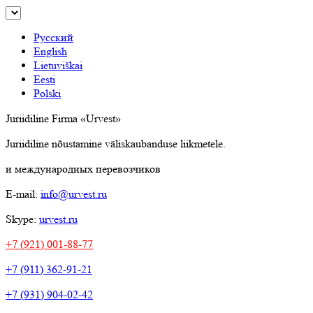
Русский
English
Lietuviškai
Eesti
Polski
Juriidiline Firma «Urvest»
Juriidiline nõustamine väliskaubanduse liikmetele.
и международных перевозчиков
E-mail:
info@urvest.ru
Skype:
urvest.ru
+7 (921) 001-88-77
+7 (911) 362-91-21
+7 (931) 904-02-42