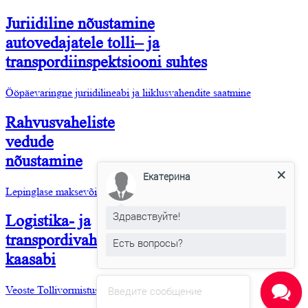
Juriidiline nõustamine
autovedajatele tolli– ja
transpordiinspektsiooni suhtes
Ööpäevaringne juriidilineabi ja liiklusvahendite saatmine
Rahvusvaheliste
vedude
nõustamine
Екатерина
Lepinglase maksevõime kontroll
Здравствуйте!
Logistika- ja
transpordivahendite
Есть вопросы?
kaasabi
Veoste Tollivormistus
Введите сообщение