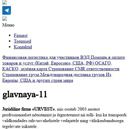
Меню
Firmast
Teenused
Kontaktid
Финансовая логистика для участников ВЭД
Помощь в оплате
товаров и услуг (Китай, Евросоюз, США, РФ)
ОСАГО,
КАСКО, зелёная карта
Страхование CMR ответственности
Страхование груза
Международная доставка грузов
Из
Европы, США и других стран мира
glavnaya-11
Juriidiline firma «URVEST»
, mis osutab 2003.aastast
professionaalset nõustamist ja õigusteenust nii tolli- kui ka transpordi
valdkondades rahvusvahelistele vedajatele ning väliskaubandusega
tegelevate isikutele.