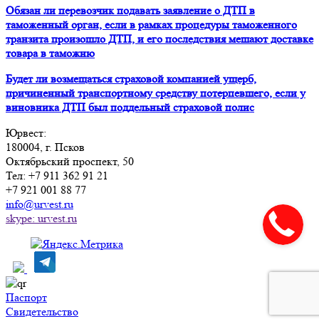
Обязан ли перевозчик подавать заявление о ДТП в
таможенный орган, если в рамках процедуры таможенного
транзита произошло ДТП, и его последствия мешают доставке
товара в таможню
Будет ли возмещаться страховой компанией ущерб,
причиненный транспортному средству потерпевшего, если у
виновника ДТП был поддельный страховой полис
Юрвест
:
180004
, г.
Псков
Октябрьский проспект, 50
Тел:
+7 911 362 91 21
+7 921 001 88 77
info@urvest.ru
skype: urvest.ru
Паспорт
Свидетельство