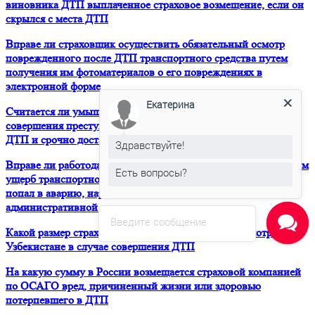
виновника ДТП выплаченное страховое возмещение, если он
скрылся с места ДТП
Вправе ли страховщик осуществить обязательный осмотр
поврежденного после ДТП транспортного средства путем
получения им фотоматериалов о его повреждениях в
электронной форме
Екатерина
Считается ли умышленным оставление водителем места
совершения преступления при ДТП, если он покинул место
ДТП и срочно доставил пострадавшего в больницу
Здравствуйте!
Вправе ли работодатель взыскать с водителя причиненный им
Есть вопросы?
ущерб транспортному средству в полном объеме, если он
попал в аварию, нарушил ПДД и был привлечен к
административной ответственности
Введите сообщение
Какой размер страховой суммы по ОСАГО предусмотрен в
Узбекистане в случае совершения ДТП
На какую сумму в России возмещается страховой компанией
по ОСАГО вред, причиненный жизни или здоровью
потерпевшего в ДТП