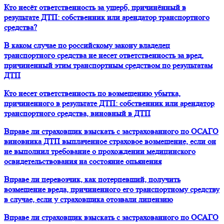
Кто несёт ответственность за ущерб, причинённый в
результате ДТП: собственник или арендатор транспортного
средства?
В каком случае по российскому закону владелец
транспортного средства не несет ответственность за вред,
причиненный этим транспортным средством по результатам
ДТП
Кто несет ответственность по возмещению убытка,
причиненного в результате ДТП: собственник или арендатор
транспортного средства, виновный в ДТП
Вправе ли страховщик взыскать с застрахованного по ОСАГО
виновника ДТП выплаченное страховое возмещение, если он
не выполнил требование о прохождении медицинского
освидетельствования на состояние опьянения
Вправе ли перевозчик, как потерпевший, получить
возмещение вреда, причиненного его транспортному средству
в случае, если у страховщика отозвали лицензию
Вправе ли страховщик взыскать с застрахованного по ОСАГО