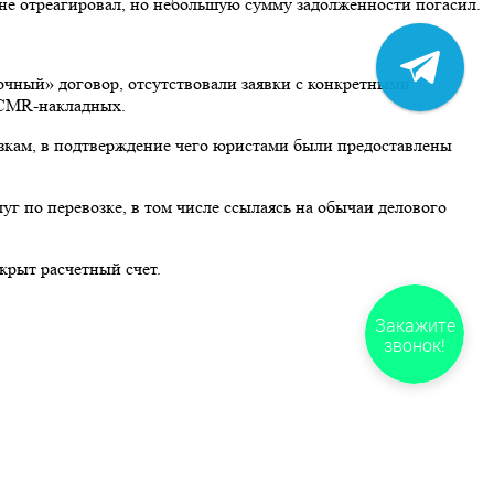
 не отреагировал, но небольшую сумму задолженности погасил.
очный» договор, отсутствовали заявки с конкретными
в CMR-накладных.
возкам, в подтверждение чего юристами были предоставлены
г по перевозке, в том числе ссылаясь на обычаи делового
крыт расчетный счет.
Закажите
звонок!