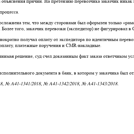
ез объяснения причин. На претензию перевозчика заказчик никак
процесса.
осложнена тем, что между сторонами был оформлен только «рам
Более того, заказчик перевозки (экспедитор) не фигурировал 
неоднократно получал оплату от экспедитора по идентичным пере
а оплату, платежные поручения и CMR-накладные.
имая решение, суд счел доказанным факт заказа ответчиком услу
полнительного документа в банк, в котором у заказчика был от
8, № А41-1341/2018, № А41-1342/2018, № А41-1343/2018.