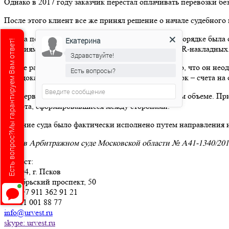
Однако в 2017 году заказчик перестал оплачивать перевозки б
После этого клиент все же принял решение о начале судебного 
Работа по взысканию задолженности в судебном порядке была 
Екатерина
Есть вопрос?Мы гарантируем Вам ответ!
условиями на каждую перевозку и оригиналы CMR-накладных. 
Здравствуйте!
В ходе рассмотрения дела в суде истец указал на то, что он 
Есть вопросы?
суду доказательства оплаты совершенных перевозок – счета н
Суд первый инстанции иск удовлетворил в полном объеме. Прин
оборота, сформировавшиеся между сторонами.
Решение суда было фактически исполнено путем направления ис
Дела в Арбитражном суде Московской области № А41-1340/201
Юрвест
:
180004
, г.
Псков
Октябрьский проспект, 50
Тел:
+7 911 362 91 21
+7 921 001 88 77
info@urvest.ru
skype: urvest.ru