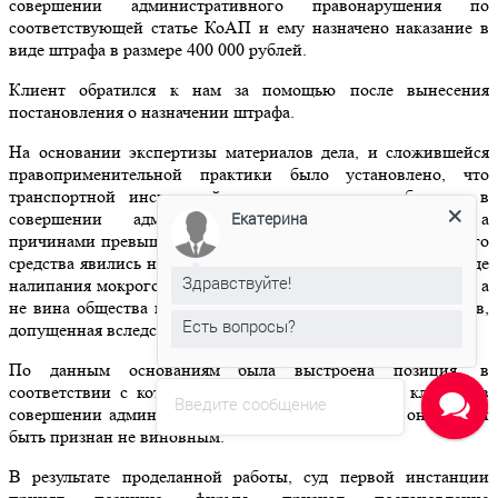
совершении административного правонарушения по
соответствующей статье КоАП и ему назначено наказание в
виде штрафа в размере 400 000 рублей.
Клиент обратился к нам за помощью после вынесения
постановления о назначении штрафа.
На основании экспертизы материалов дела, и сложившейся
правоприменительной практики было установлено, что
транспортной инспекцией не доказана вина общества в
Екатерина
совершении административного правонарушения, а
причинами превышения нагрузки на 2-ую ось транспортного
средства явились неблагоприятные погодные условия (в виде
Здравствуйте!
налипания мокрого снега на кузов транспортного средства), а
не вина общества в несоблюдении правил перевозки грузов,
Есть вопросы?
допущенная вследствие умысла и неосторожности.
По данным основаниям была выстроена позиция, в
соответствии с которой в виду отсутствия вины клиента в
Введите сообщение
совершении административного правонарушения, он должен
быть признан не виновным.
В результате проделанной работы, суд первой инстанции