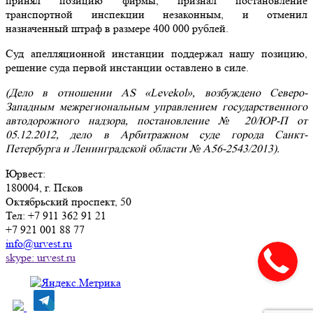
принял позицию фирмы, признал постановление
транспортной инспекции незаконным, и отменил
назначенный штраф в размере 400 000 рублей.
Суд апелляционной инстанции поддержал нашу позицию,
решение суда первой инстанции оставлено в силе.
(Дело в отношении
AS «
Levekol», возбуждено Северо-
Западным межрегиональным управлением государственного
автодорожного надзора, постановление № 20/ЮР-П от
05.12.2012, дело в Арбитражном суде города Санкт-
Петербурга и Ленинградской области № А56-2543/2013).
Юрвест
:
180004
, г.
Псков
Октябрьский проспект, 50
Тел:
+7 911 362 91 21
+7 921 001 88 77
info@urvest.ru
skype: urvest.ru