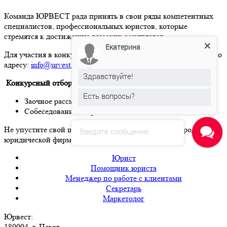
Команда ЮРВЕСТ рада принять в свои ряды компетентных
специалистов, профессиональных юристов, которые
стремятся к достижению высоких результатов.
Екатерина
Для участия в конкурсе необходимо направить свое резюме по
адресу:
info
@
urvest
.
ru
Здравствуйте!
Конкурсный отбор проходит в 2 этапа:
Есть вопросы?
Заочное рассмотрение резюме
Собеседование в офисе ЮРВЕСТ
Не упустите свой шанс получить работу в международной
Введите сообщение
юридической фирме!
Юрист
Помощник юриста
Менеджер по работе с клиентами
Секретарь
Маркетолог
Юрвест
:
180004
, г.
Псков