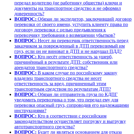
передал водителю (не работнику общества) ключи и
документы на транспортное средство и не оформил
доверенность?
ВОПРОС:
Обязан ли экспедитор, заключивший договор
перевозки от своего имени, уступить клиенту права по
договору перевозки с целью предъявления к
перевозчику требования о возмещении убытков?
ВОПРОС:
Несет ли перевозчик ответственность перед
заказчиком за поврежденный в ДТП перевозимый им
груз, если он не виноват в ДТП и не нарушал ПДД?
ВОПРОС:
Кто несёт ответственность за ущерб,
причинённый в результате ДТП: собственник или
арендатор транспортного средства?
ВОПРОС:
В каком случае по российскому закону
владелец транспортного средства не несет
ответственность за вред, причиненный этим
транспортным средством по результатам ДТП?
ВОПРОС:
Обязан ли отправитель груза по КДПГ
уведомить перевозчика о том, что передал ему для
перевозки опасный груз, сопроводив его надлежащими
инструкциями?
ВОПРОС:
Кто в соответствии с российским
законодательством осуществляет погрузку и выгрузку
автотранспортного средства?
ВОПРОС:
Будет ли являться основанием для отказа